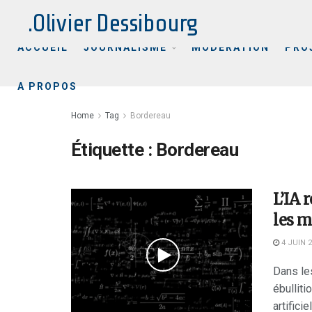
.Olivier Dessibourg
ACCUEIL
JOURNALISME
MODÉRATION
PRO
A PROPOS
Home
Tag
Bordereau
Étiquette :
Bordereau
L’IA 
les 
4 JUIN 
Dans le
ébulliti
artifici