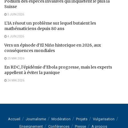
Podium des espèces invasives qui inquiètent le plus la
Suisse
5 JUIN 2026
L’IA résout un problème sur lequel butaient les
mathématiciens depuis 80 ans
4 JUIN 2026
Vers un épisode d’El Niño historique en 2026, aux
conséquences mondiales
25 MAI 2026
En RDC, l’épidémie d’Ebola progresse, mais les experts
appellent à éviter la panique
24 MAI 2026
Accueil
Journalisme
Modération
Projets
Vulgarisation
Enseignement
Conférences
Presse
A propos