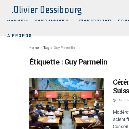
.Olivier Dessibourg
ACCUEIL
JOURNALISME
MODÉRATION
PRO
A PROPOS
Home
Tag
Guy Parmelin
Étiquette :
Guy Parmelin
Cérém
Suiss
8 NOVEM
Modérat
scienti
Conseil 