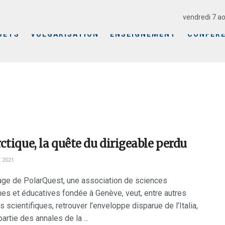
vendredi 7 ao
JETS
VULGARISATION
ENSEIGNEMENT
CONFÉR
ctique, la quête du dirigeable perdu
 2021
age de PolarQuest, une association de sciences
nes et éducatives fondée à Genève, veut, entre autres
 scientifiques, retrouver l’enveloppe disparue de l’Italia,
 partie des annales de la ...