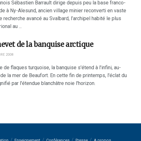
nois Sébastien Barrault dirige depuis peu la base franco-
de à Ny-Alesund, ancien village minier reconverti en vaste
 recherche avancé au Svalbard, l’archipel habité le plus
ional au ...
evet de la banquise arctique
RE 2008
 de flaques turquoise, la banquise s'étend à l'infini, au-
e la mer de Beaufort. En cette fin de printemps, l'éclat du
nifié par l'étendue blanchâtre noie l'horizon.
ation
Enseignement
Conférences
Presse
A propos