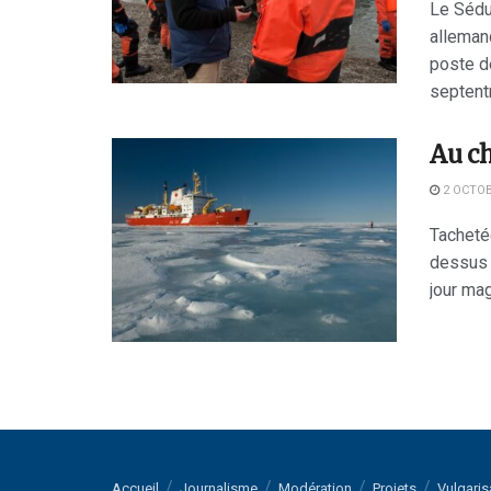
Le Sédu
alleman
poste de
septentr
Au ch
2 OCTOB
Tachetée
dessus d
jour mag
Accueil
Journalisme
Modération
Projets
Vulgaris