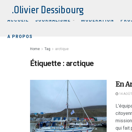
.Olivier Dessibourg
ACCUEIL
JOURNALISME
MODÉRATION
PRO
A PROPOS
Home
Tag
arctique
Étiquette :
arctique
En Ar
14 AOÛT
L’équip
citoyen
missions
qui fait