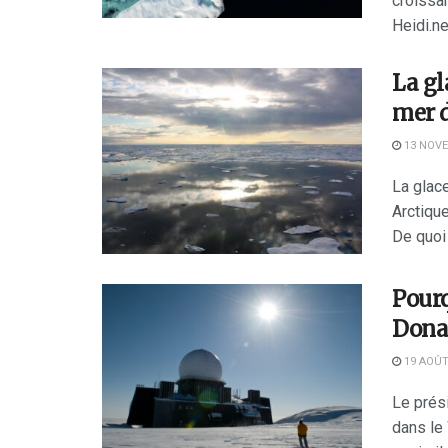
croissan
Heidi.ne
La gl
mer 
13 NOVE
La glac
Arctique
De quoi 
Pourq
Donal
19 AOÛT
Le prési
dans le 