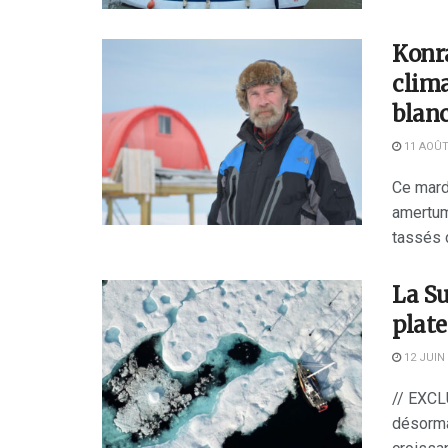
Konra
clima
blan
11 AOÛT
Ce mard
amertume
tassés d
La Su
plate
12 JUIN
// EXCLU
désorma