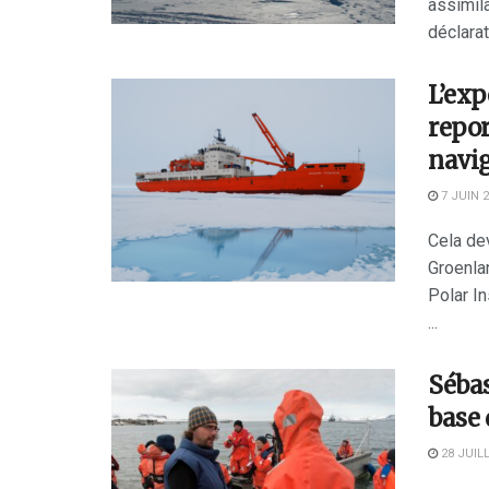
assimil
déclarati
L’ex
repor
navi
7 JUIN 
Cela de
Groenla
Polar In
...
Sébas
base 
28 JUILL