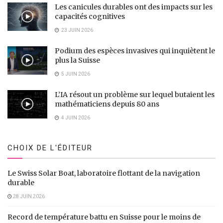
Les canicules durables ont des impacts sur les
-
+
1
de 7
©Marina Cavazza /CERN
capacités cognitives
23 JUIN 2026
Podium des espèces invasives qui inquiètent le
plus la Suisse
5 JUIN 2026
Tags:
Al Gore
Benoit Delille
CERN
Fabiola Gianotti
L’IA résout un problème sur lequel butaient les
mathématiciens depuis 80 ans
Global challenges
Joeri Rogelj
Rebeca Grynspan
4 JUIN 2026
USA
CHOIX DE L'ÉDITEUR
Le Swiss Solar Boat, laboratoire flottant de la navigation
durable
28 JUIN 2026
Record de température battu en Suisse pour le moins de