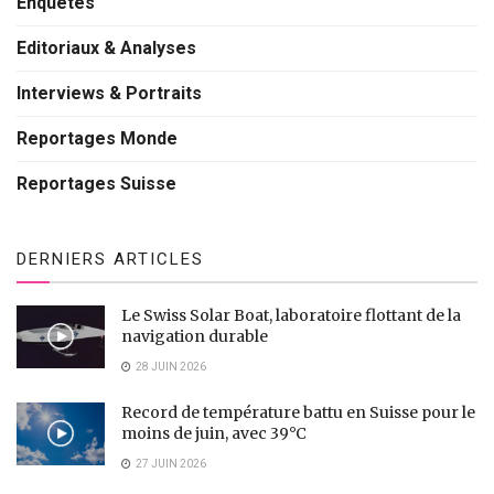
Enquêtes
Editoriaux & Analyses
Interviews & Portraits
Reportages Monde
Reportages Suisse
The event was attended by about 1000 people. Here a
selection of images:
DERNIERS ARTICLES
Le Swiss Solar Boat, laboratoire flottant de la
navigation durable
28 JUIN 2026
Record de température battu en Suisse pour le
moins de juin, avec 39°C
27 JUIN 2026