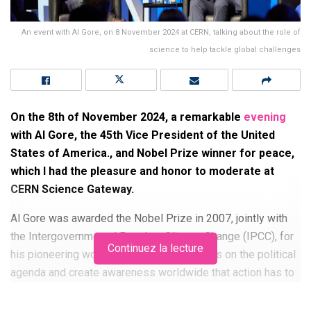
An event with Al Gore, on 8 November 2024 at CERN, talking about the role of
science to help tackle global challenges
On the 8th of November 2024, a remarkable
evening
with Al Gore, the 45th Vice President of the United
States of America., and Nobel Prize winner for peace,
which I had the pleasure and honor to moderate at
CERN Science Gateway.
Al Gore was awarded the Nobel Prize in 2007, jointly with
the Intergovernmental Panel on Climate Change (IPCC), for
Continuez la lecture
his pioneering work to put the climate crisis on the political
agenda and create awareness worldwide that action has to
be taken to meet this global challenge.